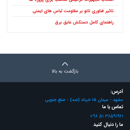
تاثیر فناوری نانو بر مقاومت لباس های ایمنی
راهنمای کامل دستکش عایق برق
بازگشت به بالا
آدرس:
مشهد - میدان 15 خرداد (ضد) - ضلع جنوبی
تماس با ما
+98 51 38591921
ما را دنبال کنید