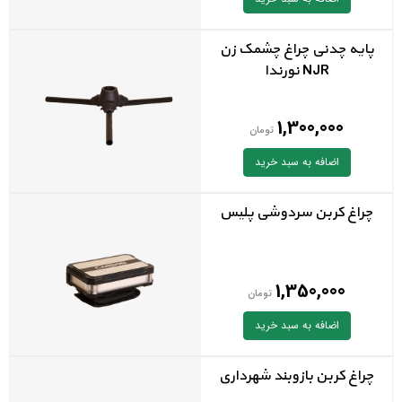
پایه چدنی چراغ چشمک زن
NJR نورندا
1,300,000
تومان
اضافه به سبد خرید
چراغ کربن سردوشی پلیس
1,350,000
تومان
اضافه به سبد خرید
چراغ کربن بازوبند شهرداری