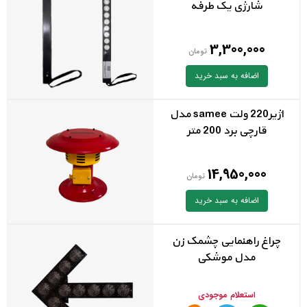
شارژی یک طرفه
3,300,000
تومان
اضافه به سبد خرید
اژیر220 ولت samee مدل
قارچی برد 200 متر
14,950,000
تومان
اضافه به سبد خرید
چراغ راهنمایی چشمک زن
مدل موشکی
استعلام موجودی