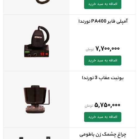
اضافه به سبد خرید
آمپلی فاير PA400 نورندا
7,700,000
تومان
اضافه به سبد خرید
یونیت عقاب 3 نورندا
5,750,000
تومان
اضافه به سبد خرید
چراغ چشمک زن باطومی