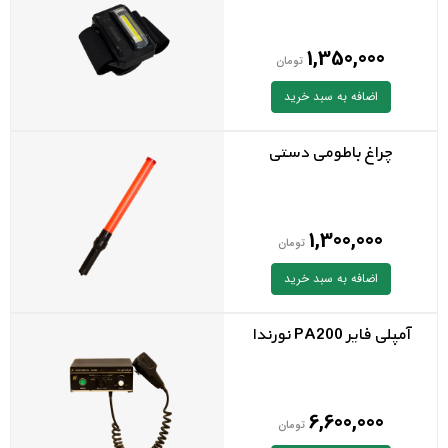
1,350,000
تومان
اضافه به سبد خرید
چراغ باطومی دستی
1,300,000
تومان
اضافه به سبد خرید
آمپلی فاير PA200 نورندا
6,600,000
تومان