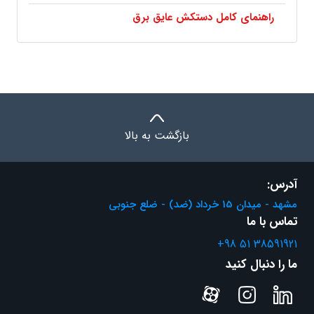
راهنمای کامل دستکش عایق برق
بازگشت به بالا
آدرس:
مشهد - میدان 15 خرداد (ضد) - ضلع جنوبی
تماس با ما
+98 51 38591921
ما را دنبال کنید