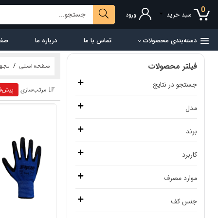
0
سبد خرید
ورود
دسته‌بندی محصولات
تماس با ما
درباره ما
صفح
فیلتر محصولات
صفحه اصلی
تجهی
جستجو در نتایج
مرتب‌سازی
پیش‌ف
مدل
دستکش نخ نسوز هوبارت
برند
دستکش موتوری
هوبارت
کاربرد
دستکش هوبارت ایرانی
متفرقه
محافظت از دست دردماهای بالا
موارد مصرف
دستکش لاتکس
BLUE LINE
محافظت از دست و گرم نگه داشتن دست
صنایع فولاد، ریخته گری، جوشکاری
جنس کف
دستکش الیافت فلزی قصابی
Dubetter
محافظت از دست در دماهای بالا
موتورسواری