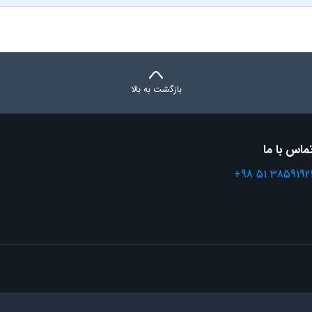
بازگشت به بالا
ماس با ما
+98 51 3859192