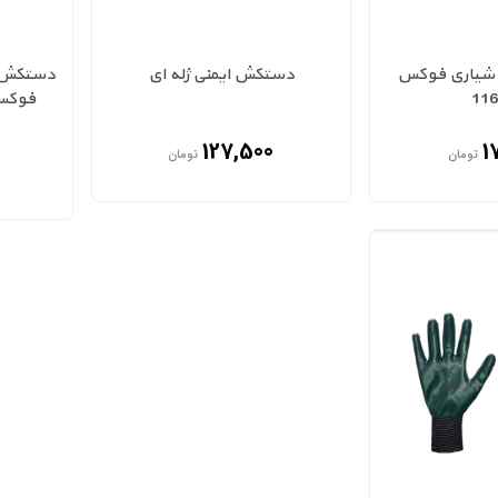
شیاری فوکس
دستکش ایمنی ژله ای
دستکش ا
127,500
1
تومان
تومان