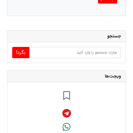
جستجو
بگرد!
ویجت‌ها