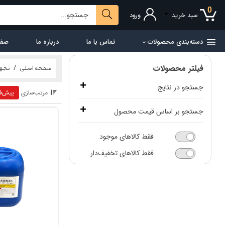
0
سبد خرید
ورود
دسته‌بندی محصولات
تماس با ما
درباره ما
صفح
فیلتر محصولات
صفحه اصلی
تجهی
جستجو در نتایج
مرتب‌سازی
پیش‌ف
جستجو بر اساس قیمت محصول
فقط کالاهای موجود
0
19305000
فقط کالاهای تخفیف‌دار
از
تا
تومان
تومان
اعمال محدوه قیمت