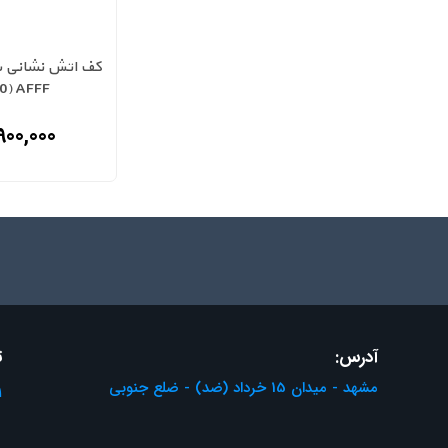
AFFF (20لیتری)
,900,000
آدرس:
ت
مشهد - میدان 15 خرداد (ضد) - ضلع جنوبی
1