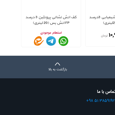
کف اتش نشانی شیمیایی 3درصد
کف اتش نشانی پروتئین 3 درصد
FP اتش بس (20 لیتری)
استعلام موجودی
10
تومان
بازگشت به بالا
ماس با ما
+98 51 3859192