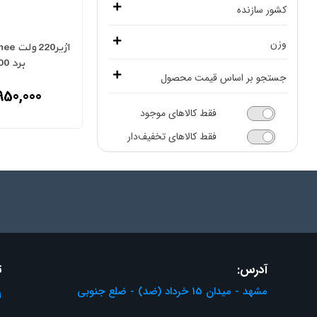
200 متر
کشور سازنده
چین
وزن
برد 200 متر
ایران
1820 گرم
جستجو بر اساس قیمت محصول
950,000
فقط کالاهای موجود
0
14950000
فقط کالاهای تخفیف‌دار
از
تا
تومان
تومان
اعمال محدوه قیمت
آدرس:
ت
مشهد - میدان 15 خرداد (ضد) - ضلع جنوبی
1