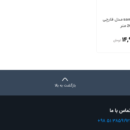
اژیر220 ولت samee مدل قارچی
14,
تومان
بازگشت به بالا
ماس با ما
+98 51 3859192