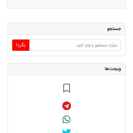
جستجو
بگرد!
ویجت‌ها