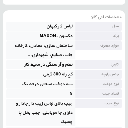
مشخصات فنی کالا
لباس کار کیهان
مدل
مکسون-MAXON
برند
ساختمان سازی، معادن، کارخانه
موارد مصرف
جات، صنایع، شهرداری...
نظم و آراستگی در محیط کار
کاربرد
کج راه 300 گرمی
جنس پارچه
سه دوخت صنعتی درجه یک
نوع دوخت
9
تعداد جیب
جیب بالای لباس زیپ دار جادار و
نوع جیب
دارای جا موبایلی، جیب بغل پا
چسبک