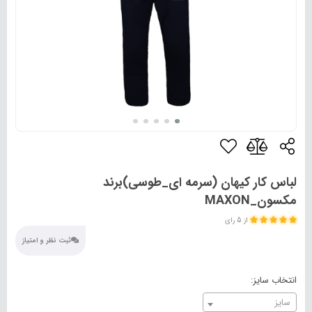
لباس کار کیهان (سرمه ای_طوسی)برند
مکسون_MAXON
از 5 رای
ثبت نظر و امتیاز
انتخاب سایز:
سایز