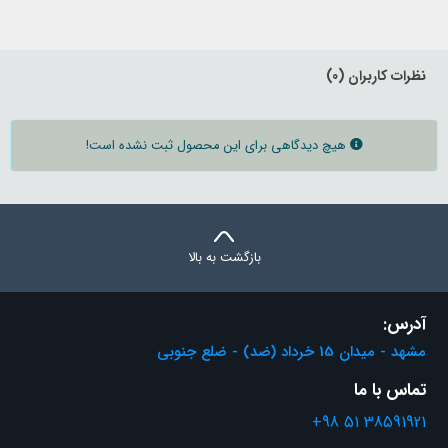
دورکمر
44
46
50
53
56
دور ران
28
30
32
35
38
دمپا
17
18
18
20
20
نظرات کاربران (0)
هیچ دیدگاهی برای این محصول ثبت نشده است!
بازگشت به بالا
آدرس:
مشهد - میدان 15 خرداد (ضد) - ضلع جنوبی
تماس با ما
+98 51 38591921