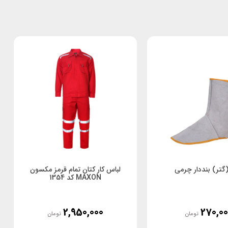
(گتر) بنددار چرمی
لباس کار کتان تمام قرمز مکسون
MAXON کد 1354
2,950,000
270,00
تومان
تومان