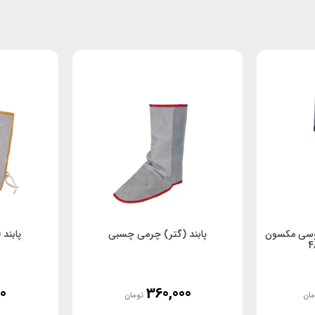
طوسی مکسون
پابند (گتر) چرمی چسبی
پابند 
0
360,000
مان
تومان