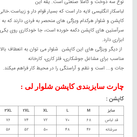
نوع سه دوخت و کاملا صنعتی است.
یقه این
لباسکار انگلیسی لایه دار است که بسیار قوام دار و زیباست.خا
کاپشن و شلوار هرکدام ویژگی های منحصر به فردی دارند که به ترت
سرآستین های کاپشن دکمه خورده است، جا خودکاری روی یکی 
ابزاری دارد.
از دیگر ویژگی های این کاپشن
شلوار می توان به انعطاف بال
مناسب برای مشاغل جوشکاری، فلز کاری، کارخانه
جات و... است و نظم و آراستگی را در محیط کار فراهم میکند.
چارت سایزبندی کاپشن شلوار لی :
کاپشن :
سایز
M
L
XL
2XL
3XL
قد لباس
68
70
72
74
76
سرشانه
46
48
50
52
56