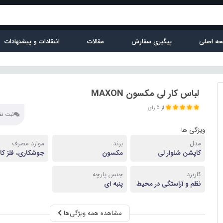
ه اصلی
پیگیری سفارش
مقالات
انتقادات و پیشنهادات
لباس کار لی مکسون MAXON
از 5 رای
ثبت نظر
ویژگی ها
مدل
برند
موارد مصرف
کاپشن شلوار لی
مکسون
جوشکاری، فلز کا
کارخانه جات...
کاربرد
جنس پارچه
نظم و آراستگی در محیط
پنبه ای
کار
مشاهده همه ویژگی‌ها