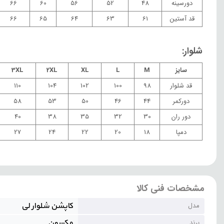
دورسینه
48
52
56
60
66
قد آستین
61
63
64
65
66
شلوار:
سایز
M
L
XL
2XL
3XL
قد شلوار
98
100
102
104
110
دورکمر
44
46
50
53
58
دور ران
30
32
35
38
40
دمپا
18
20
22
24
27
مشخصات فنی کالا
کاپشن شلوار لی
مدل
مکسون
برند