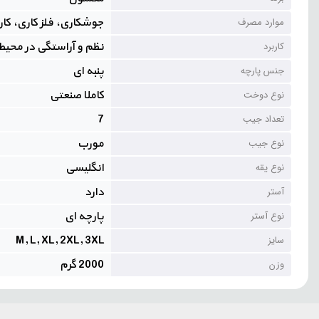
جوشکاری، فلز کاری، کار
موارد مصرف
نظم و آراستگی در محیط 
کاربرد
پنبه ای
جنس پارچه
کاملا صنعتی
نوع دوخت
7
تعداد جیب
مورب
نوع جیب
انگلیسی
نوع یقه
دارد
آستر
پارچه ای
نوع آستر
M, L, XL, 2XL, 3XL
سایز
2000 گرم
وزن