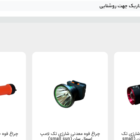
تاریک جهت روشنایی
شارژی تک
چراغ قوه معدنی شارژی تک لامپ
چراغ قوه ضد ان
باطری زوم دار اسمال سان (small
اسمال سان (small sun)