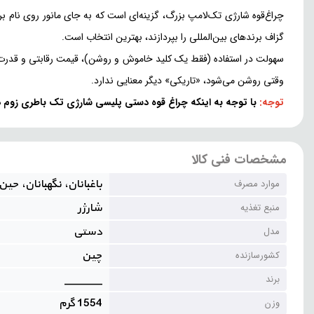
چراغ‌قوه شارژی تک‌لامپ بزرگ، گزینه‌ای است که به جای مانور روی نام بر
گزاف برندهای بین‌المللی را بپردازند، بهترین انتخاب است.
سهولت در استفاده (فقط یک کلید خاموش و روشن)، قیمت رقابتی و قدرت پرتا
وقتی روشن می‌شود، «تاریکی» دیگر معنایی ندارد.
توجه:
با
توجه به اینکه چراغ قوه دستی پلیسی شارژی تک باطری زوم دار
مشخصات فنی کالا
باغبانان، نگهبانان، حی
موارد مصرف
شارژر
منبع تغذیه
دستی
مدل
چین
کشورسازنده
______
برند
1554 گرم
وزن