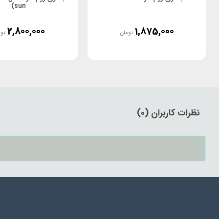
sun)
2,800,000
1,875,000
تومان
توم
نظرات کاربران (0)