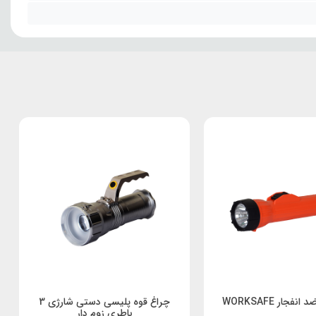
فجار WORKSAFE
چراغ قوه پلیسی دستی شارژی 3
باطری زوم دار