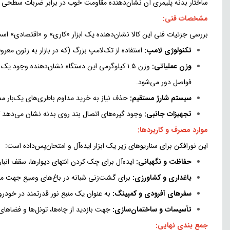
ساختار بدنه پلیمری آن نشان‌دهنده مقاومت خوب در برابر ضربات سطحی
مشخصات فنی:
بررسی جزئیات فنی این کالا نشان‌دهنده یک ابزار «کاری» و «اقتصادی» اس
تکنولوژی لامپ:
استفاده از تک‌لامپ بزرگ (که در بازار به زنون معروف است)، نوری با طیف رنگی گرم‌تر نسبت به LED
وزن عملیاتی:
وزن ۱.۵ کیلوگرمی این دستگاه نشان‌دهنده وجود
فواصل دور می‌شود.
سیستم شارژ مستقیم:
حذف نیاز به خرید مداوم باطری‌های یک‌بار م
تجهیزات جانبی:
وجود گیره‌های اتصال بند روی بدنه نشان می‌دهد که 
موارد مصرف و کاربردها:
این نورافکن برای سناریوهای زیر یک ابزار ایده‌آل و امتحان‌پس‌داده است:
حفاظت و نگهبانی:
ایده‌آل برای چک کردن انتهای دیوارها، سقف انبا
باغداری و کشاورزی:
برای گشت‌زنی شبانه در باغ‌های وسیع جهت مقاب
سفرهای آفرودی و کمپینگ:
به عنوان یک منبع نور قدرتمند در خودر
تأسیسات و ساختمان‌سازی:
جهت بازدید از چاه‌ها، تونل‌ها و فضاها
جمع بندی نهایی: