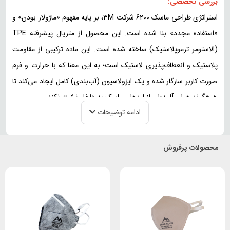
بررسی تخصصی:
استراتژی طراحی ماسک 6200 شرکت 3M، بر پایه مفهوم «ماژولار بودن» و
«استفاده مجدد» بنا شده است. این محصول از متریال پیشرفته TPE
(الاستومر ترموپلاستیک) ساخته شده است. این ماده ترکیبی از مقاومت
پلاستیک و انعطاف‌پذیری لاستیک است؛ به این معنا که با حرارت و فرم
صورت کاربر سازگار شده و یک ایزولاسیون (آب‌بندی) کامل ایجاد می‌کند تا
هیچ‌گونه هوای آلوده‌ای از لبه‌های ماسک به داخل نشت نکند.
ادامه توضیحات
سیستم تسمه‌های کشی این ماسک با قابلیت تنظیم چهارنقطه‌ای، وزن را
به طور مساوی روی سر پخش می‌کند. این طراحی ارگونومیک، در کنار
متریال نرم TPE، باعث می‌شود کاربر بتواند بدون احساس فشار روی
محصولات پرفروش
استخوان بینی یا کلافگی، شیفت‌های کاری طولانی را پشت سر بگذارد.
مشخصات فنی:
مهم‌ترین نکته‌ای که باید پیش از خرید به آن توجه کنید این است که این
ماسک به عنوان یک «پایه نگهدارنده» (بدون فیلتر) به فروش می‌رسد.
مشخصات فنی و استانداردهای این پایه عبارتند از: