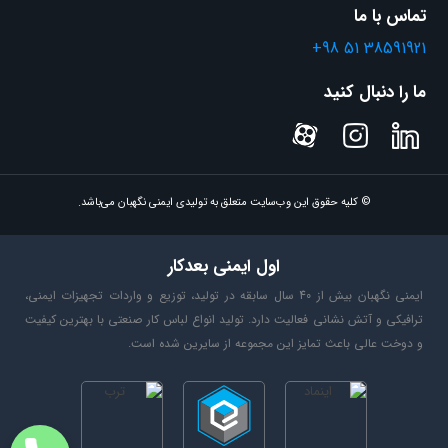
تماس با ما
گازهای اسیدی و گازهای فاضلاب (با فیلتر 6003 یا 6006).
+98 51 38591921
رنگ‌کاری صنعتی و خودرو:
فیلتر کردن قطرات رنگ، تینر و
حلال‌های شیمیایی.
ما را دنبال کنید
آزمایشگاه‌های شیمیایی و داروسازی:
جلوگیری از استنشاق بخارات
متصاعد شده از اسیدها و واکنش‌های شیمیایی.
سالن‌های زیبایی و رنگ مو:
محافظت آرایشگران در برابر استنشاق
© کلیه حقوق این وب‌سایت متعلق به تولیدی ایمنی نگهبان می‌باشد.
مداوم آمونیاک و مواد دکلره.
پشتیبانی آتش‌نشانی و امداد:
در محیط‌های پر از دود و ذرات
اول ایمنی بعدکار
معلق (پس از اطفاء حریق).
ایمنی نگهبان بیش از 40 سال سابقه در تولید، توزیع و واردات تجهیزات ایمنی،
جمع بندی نهایی:
ترافیکی و آتش نشانی فعالیت دارد. تولید انواع لباس کار صنعتی با بهترین کیفیت
ماسک ایمنی نیم‌صورت 3M مدل 6200، صرفاً یک هزینه نیست، بلکه یک
و دوخت عالی باعث تمایز این مجموعه از سایرین شده است.
سرمایه‌گذاری بلندمدت روی سلامت نیروی کار است. وزن سبک، قابلیت
شستشو و از همه مهم‌تر، امکان تعویض و انتخاب فیلتر متناسب با نوع
آلودگی، این ماسک را به یکی از اقتصادی‌ترین و حرفه‌ای‌ترین گزینه‌های