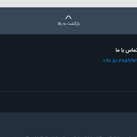
بازگشت به بالا
ماس با ما
+98 51 3859192