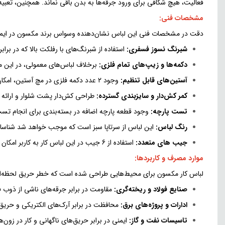
فعالیت، هیچ شکافی برای ورود جرقه‌ها به بدن باقی نماند. همچنین، تعبی
مشخصات فنی:
دقت در مشخصات فنی این لباس نشان‌دهنده وسواس برند مکسون در ایم
شبرنگ نسوز فسفری:
استفاده از شبرنگ‌های با رفلکت بالا که در برا
دکمه‌ها و زیپ‌های تمام فلزی:
برخلاف لباس‌های معمولی، در این م
آستین‌های قابل تنظیم:
وجود ۲ عدد دکمه فلزی در مچ آستین، امکان فیکس کردن لباس را فراهم می‌کند تا از ورود حرارت به داخل آستین جلوگیری شود.
کمر کش‌دار و سایزبندی گسترده:
طراحی کش‌دار پشت شلوار و ارائه سایز از ۴۴ تا ۵۸، تطابق کامل لباس با فرم‌های مختلف بدنی 
تست پارچه:
وجود قطعه پارچه اضافه در بسته‌بندی برای انجام تست
رنگ لباس:
این لباس از سرتاپا سبز است که موجب خواهد شد شناسا
جیب های متعدد:
استفاده از 6 جیب در این لباس کار به کاربر امکان می دهد تا وسایل مورد نیاز رو خود را همیشه همراه داشته باشد.
موارد مصرف و کاربردها:
لباس کار مکسون برای محیط‌هایی طراحی شده است که خطر حریق لحظه‌ای
صنایع فولاد و ریخته‌گری:
مقاومت در برابر جرقه‌های ناشی از ذوب فل
ادارات و پروژه‌های برق:
محافظت در برابر آرک‌های الکتریکی و حریق
تاسیسات نفت و گاز:
ایمنی در برابر حریق‌های ناگهانی و کار در زو