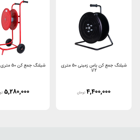
شیلنگ جمع کن یاس زمینی 50 متری
شیلنگ جمع کن 50 متری چرخ دار 1/2
1/2
5,280,000
4,400,000
تومان
تو