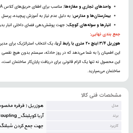
واحدهای تجاری و مغازه‌ها:
مناسب برای اطفای حریق‌های کلاس A (جامدات) مانند کاغذ، چوب و پارچه که نیاز به نفوذ آب در عمق دارند.
بیمارستان‌ها و مدارس:
به دلیل عدم نیاز به آموزش پیچیده، پرسنل اد
انبارها و سوله‌های کوچک:
جهت پوشش‌دهی فضای داخلی انبار بدون 
جمع بندی نهایی:
هوزریل ۳/۴ اینچ ۲۰ متری با رابط آریا
، یک انتخاب استراتژیک برای مدیرا
این اطمینان را به شما می‌دهد که در روز حادثه، سیستم بدون هیچ نقصی 
این محصول نه تنها یک الزام قانونی برای دریافت پایان‌کار ساختمان است،
ساختمان می‌سپارید.
مشخصات فنی کالا
هوزریل ( قرقره مخصو
مدل
آریا کوپلینگ_ Arya Coupling
برند
جهت جمع کردن شیلنگ
کاربرد