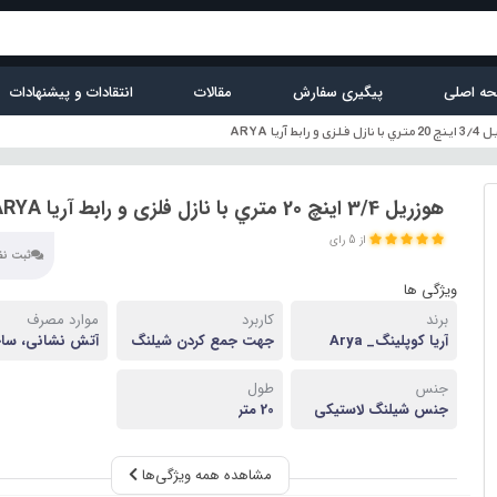
ه اصلی
پیگیری سفارش
مقالات
انتقادات و پیشنهادات
فلزی و رابط آریا ARYA
هوزريل 3/4 اينچ 20 متري با نازل فلزی و رابط آریا ARYA
از 5 رای
ثبت نظر
ویژگی ها
برند
کاربرد
موارد مصرف
آریا کوپلینگ_ Arya
جهت جمع کردن شیلنگ
آتش نشانی، ساخ
Coupling
های نیمه سخت
ها، کارخانه و صنا
جنس
طول
جنس شیلنگ لاستیکی
20 متر
جنس دیوار آهنی جنس
توپی برنجی
مشاهده همه ویژگی‌ها