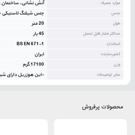
آتش نشانی، ساختمان ها،
موارد مصرف
جنس شیلنگ لاستیکی ج
جنس
20 متر
طول
45 بار
حداکثر فشار قابل تحمل
BS EN 671-1
استاندارد
ایران
کشورسازنده
17100 گرم
وزن
-این هوزریل دارای شیلنگ 20 متری هست -برای شیلنگ این هوزریل از نازل سه حالته 
سایر توضیحات
محصولات پرفروش