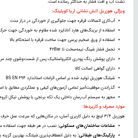
نشت آب و افت فشار به حداکثر رسانده است.
ویژگی هوزریل آتش نشانی آریا کوپلینگ:
آب‌کاری اتصالات قرقره جهت جلوگیری از خوردگی در دراز مدت
استفاده از برینگ‌های هارد آنادایزد شده مقاوم به خوردگی جهت حرک
استفاده از ورق ضخیم پرسی جهت ساخت قرقره با استحکام بالا
تحمل فشار شینگ نیمه‌سخت تا 42Bar
دارای پوشش رنگ پودری الکترواستاتیک پس از شست‌وشوی چند مرح
دارای گواهی اصالت کالا
شیلنگ هوزریل تولید شده بر اساس الزامات استاندارد BS EN 694
گذراندن موفقیت‌آمیز تمامی آزمون‌های کیفی و عملکردی مطابق با استانداردهای EN 671-1
مجهز به سیستم آب‌رسان داخلی یک تکه برنجی با پوشش نیکل-کروم 
موارد مصرف و کاربردها:
هوزریل ۳/۴ اینچ به دلیل کاربری آسان، در مکان‌هایی که سرعت عمل حرف اول را می‌زند کاربرد دارد:
مشاعات ساختمان‌های مسکونی:
نصب در هر طبقه جهت استفاده ساک
پارکینگ‌های طبقاتی:
به دلیل انعطاف‌پذیری شیلنگ، بهترین گزینه 