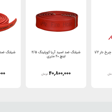
شیلنگ ضد اسید آریا کوپلینگ 2/5
اینچ 20 متری
000
40,800,000
مان
تومان