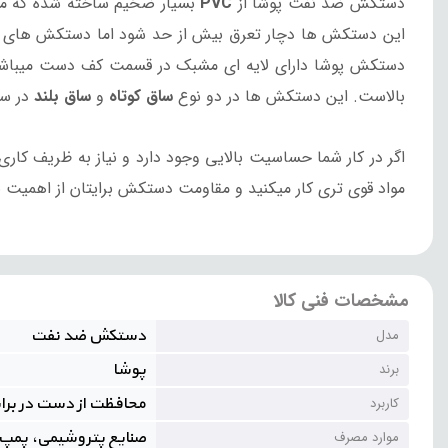
دستکش ضد نفت پوشا از
PVC
بسیار ضخیم ساخته شده که ما
این دستکش ها دچار تعرق بیش از حد شود اما دستکش های پوش
دستکش پوشا دارای لایه ای مشبک در قسمت کف دست میباش
بالاست.
این دستکش ها در دو نوع
ساق کوتاه
و
ساق بلند
در سا
اگر در کار شما حساسیت بالایی وجود دارد و نیاز به ظریف کار
مواد قوی تری کار میکنید و مقاومت دستکش برایتان از اهمیت بی
مشخصات فنی کالا
دستکش ضد نفت
مدل
پوشا
برند
محافظت از دست در براب
کاربرد
صنایع پتروشیمی، پمپ ب
موارد مصرف