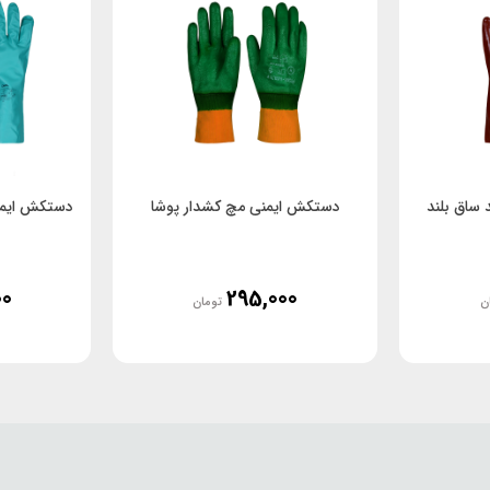
ساق بلند
دستکش ایمنی مچ کشدار پوشا
00
295,000
ن
تومان