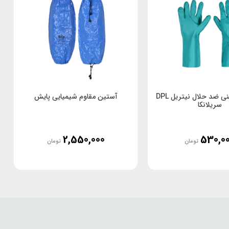
دستکش ایمنی ضد حلال نیتریل DPL
آستین مقاوم شیمیایی پایش
سریلانکا
2,550,000
530,0
تومان
تومان