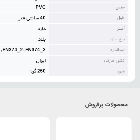
PVC
جنس
40 سانتی متر
طول
دارد
آستر
بلند
نوع ساق
, EN374_2, EN374_3
استاندارد
ایران
کشور سازنده
250 گرم
وزن
محصولات پرفروش