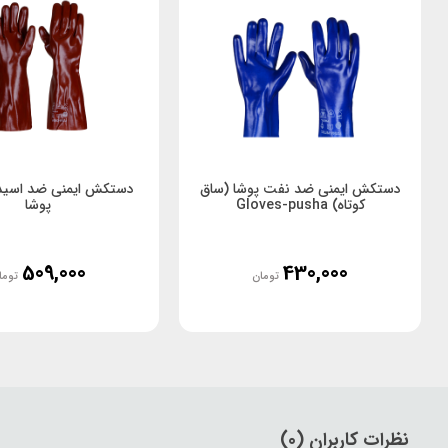
دستکش ایمنی ضد نفت پوشا (ساق
دستکش ایمنی ضد اسید 
کوتاه) Gloves-pusha
پوشا
509,000
430,000
تومان
توما
نظرات کاربران (0)