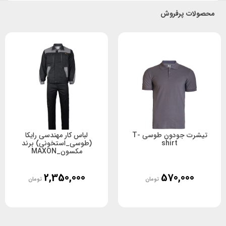
برای لباس‌های کار و با طرح مهندسی مناسب است، به دلیل
محصولات پرفروش
نوع الیافی که در آن به‌کاررفته می‌تواند تبادل حرارتی خوبی را
ایجاد کند.
این لباس بیشتر مناسب مهندسانی است که در مشاغلی مانند
ساختمان‌سازی، معادن، صنایع یا مواردی ازاین‌دست مشغول به
کار هستند. به‌این‌ترتیب با کمک این لباس هیچ مشکلی برای
لباس‌های دیگر آن‌ها به وجود نمی‌آید. از طرفی جنس این
لباس باعث می‌شود در همه فصول سال بتوانند با خیال راحت
تیشرت جودون طوسی T-
لباس کار مهندسی رایکا
از آن استفاده کنند.
shirt
(طوسی_استخونی) برند
مکسون_MAXON
ویژگی‌هایی به سبک رایکا
2,350,000
570,000
تومان
تومان
این لباس دارای دو بخش مستقل و مجزا از هم است که شامل
یک شلوار و یک کاپشن برای پوشاندن بالاتنه و پایین‌تنه
می‌شود؛ به همین دلیل شما متناسب با شغلی که دارید