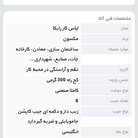
مشخصات فنی کالا
لباس کار رایکا
مدل
مکسون
برند
ساختمان سازی، معادن، کارخانه
موارد مصرف
جات، صنایع، شهرداری...
نظم و آراستگی در محیط کار
کاربرد
کج راه 300 گرمی
جنس پارچه
کاملا صنعتی
نوع دوخت
8
تعداد جیب
زیب دار و دکمه ای جیب کاپشن
نوع جیب
جاموبایلی و ضربه گیر دارد
انگلیسی
نوع یقه