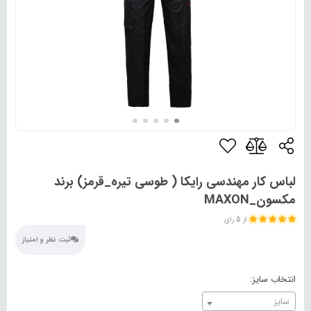
لباس کار مهندسی رایکا ( طوسی تیره_قرمز) برند
مکسون_MAXON
از 5 رای
ثبت نظر و امتیاز
انتخاب سایز:
سایز