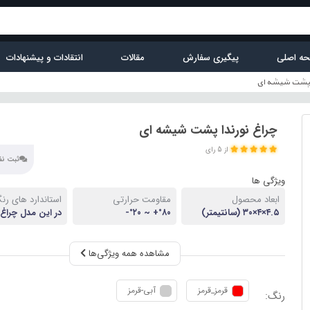
ه اصلی
پیگیری سفارش
مقالات
انتقادات و پیشنهادات
ا پشت شیشه ای
چراغ نورندا پشت شیشه ای
از 5 رای
ثبت نظر
ویژگی ها
ابعاد محصول
مقاومت حرارتی
استاندارد های رن
۴.۵×۴×۳۰ (سانتیمتر)
°۸۰+ ~ °۲۰-
در این مدل چراغ
استفاده از طلقها
از LED
رنگی استفاده میگ
مشاهده همه ویژگی‌ها
قرمز_قرمز
آبی-قرمز
رنگ: