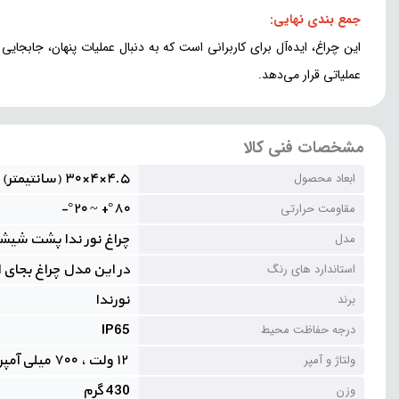
جمع بندی نهایی:
این چراغ، ایده‌آل برای کاربرانی است که به دنبال عملیات پنهان، جابجایی 
عملیاتی قرار می‌دهد.
مشخصات فنی کالا
۴.۵×۴×۳۰ (سانتیمتر)
ابعاد محصول
°۸۰+ ~ °۲۰-
مقاومت حرارتی
چراغ نور ندا پشت شیشه 
مدل
در این مدل چراغ بجای استفاده از طلقهای
استاندارد های رنگ
نورندا
برند
IP65
درجه حفاظت محیط
۱۲ ولت ، ۷۰۰ میلی آمپر
ولتاژ و آمپر
430 گرم
وزن