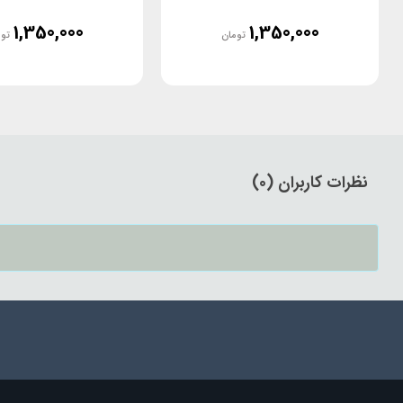
1,350,000
1,350,000
تومان
تو
نظرات کاربران (0)