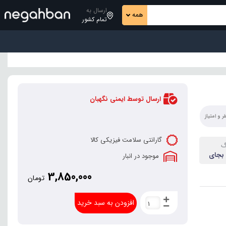
ارسال به
همه
تمام کشور
ارسال توسط ایمنی نگهبان
 و امتیاز
گارانتی سلامت فیزیکی کالا
گ
 بجای
موجود در انبار
ی رنگی
3,850,000
 و SMD های
تومان
ردد
افزودن به سبد خرید