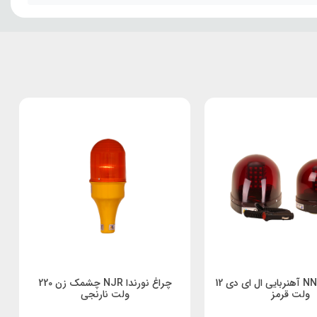
چراغ نورندا NN آهنربایی ال ای دی 12
چراغ نورندا NJR چشمک زن 220
ولت قرمز
ولت نارنجی