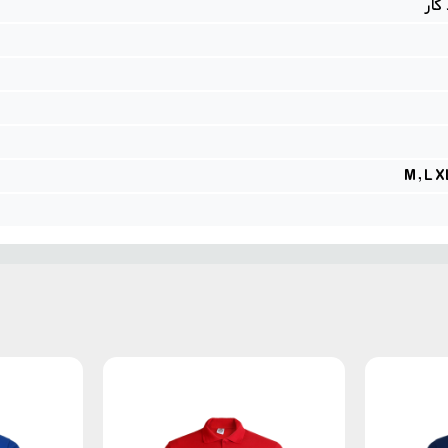
کار
M, L X