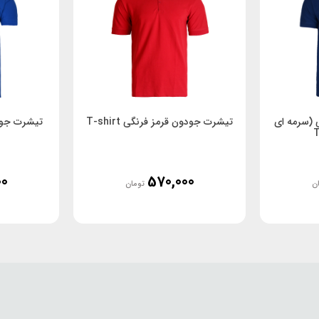
 (سرمه ای
تیشرت جودون قرمز فرنگی T-shirt
تیشرت جودون 
00
570,000
ن
تومان