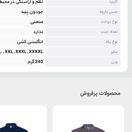
نظم و آراستگی در محیط 
کاربرد
جودون پنبه
جنس پارچه
صنعتی
نوع دوخت
ندارد
تعداد جیب
انگلیسی کشی
نوع یقه
L , XXL, XXXL, XXXXL
سایز
240 گرم
وزن
محصولات پرفروش