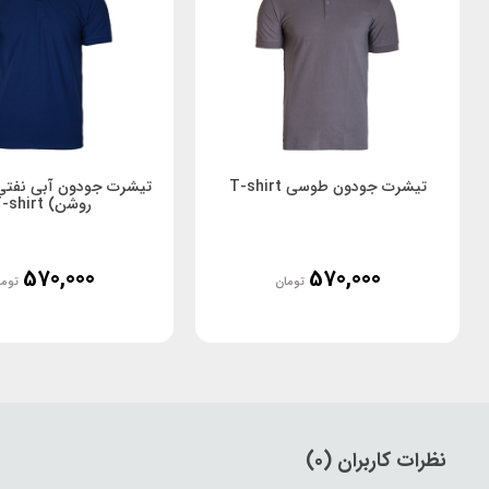
تیشرت جودون طوسی T-shirt
تیشرت جودون آبی نفتی
روشن) T-shirt
570,000
570,000
تومان
توما
نظرات کاربران (0)