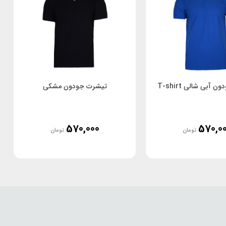
آبی شالی T-shirt
تیشرت جودون مشکی
570,000
570,0
تومان
تومان