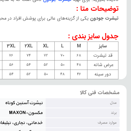
توضیحات متا :
تیشرت جودون
یکی از گزینه‌های عالی برای پوشش افراد در محی
جدول سایز بندی :
سایز
M
L
XL
2XL
3XL
قد تیشرت
76
74
72
70
68
عرض شانه
56
54
52
50
48
دور سینه
54
52
50
48
46
مشخصات فنی کالا
تیشرت آستین کوتاه
مدل
مکسون-MAXON
برند
خدماتی، تجاری، تبلیغا
موارد مصرف